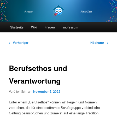
Zum
primären
Inhalt
springen
philocast
Hauptmenü
Startseite
Wiki
Fragen
Impressum
Beitragsnavigation
←
Vorheriger
Nächster
→
Berufsethos und
Verantwortung
Veröffentlicht am
November 5, 2022
Unter einem „Berufsethos“ können wir Regeln und Normen
verstehen, die für eine bestimmte Berufsgruppe verbindliche
Geltung beanspruchen und zumeist auf eine lange Tradition