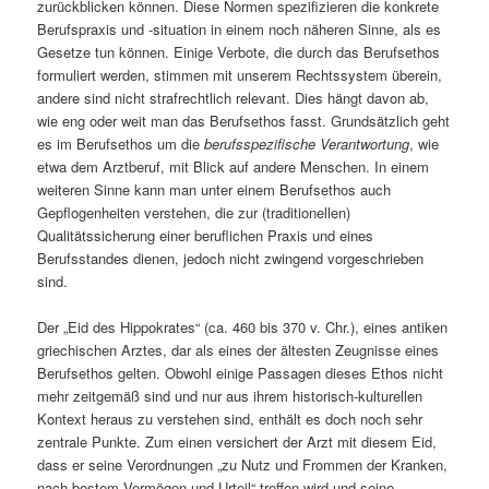
zurückblicken können. Diese Normen spezifizieren die konkrete
Berufspraxis und -situation in einem noch näheren Sinne, als es
Gesetze tun können. Einige Verbote, die durch das Berufsethos
formuliert werden, stimmen mit unserem Rechtssystem überein,
andere sind nicht strafrechtlich relevant. Dies hängt davon ab,
wie eng oder weit man das Berufsethos fasst. Grundsätzlich geht
es im Berufsethos um die
berufsspezifische Verantwortung
, wie
etwa dem Arztberuf, mit Blick auf andere Menschen.
In einem
weiteren Sinne kann man unter einem Berufsethos auch
Gepflogenheiten verstehen, die zur (traditionellen)
Qualitätssicherung einer beruflichen Praxis und eines
Berufsstandes dienen, jedoch nicht zwingend vorgeschrieben
sind.
Der „Eid des Hippokrates“ (ca. 460 bis 370 v. Chr.), eines antiken
griechischen Arztes, dar als eines der ältesten Zeugnisse eines
Berufsethos gelten. Obwohl einige Passagen dieses Ethos nicht
mehr zeitgemäß sind und nur aus ihrem historisch-kulturellen
Kontext heraus zu verstehen sind, enthält es doch noch sehr
zentrale Punkte. Zum einen versichert der Arzt mit diesem Eid,
dass er seine Verordnungen „zu Nutz und Frommen der Kranken,
nach bestem Vermögen und Urteil“ treffen wird und seine