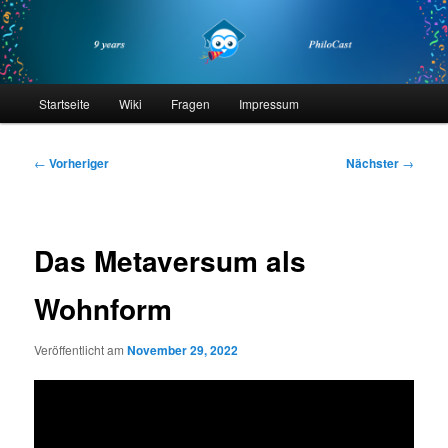
Zum
primären
Inhalt
springen
philocast
Hauptmenü
Startseite
Wiki
Fragen
Impressum
Beitragsnavigation
←
Vorheriger
Nächster
→
Das Metaversum als
Wohnform
Veröffentlicht am
November 29, 2022