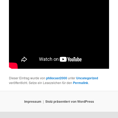
Dieser Eintrag wurde von
philocast2000
unter
Uncategorized
veröffentlicht. Setze ein Lesezeichen für den
Permalink
.
Impressum
Stolz präsentiert von WordPress