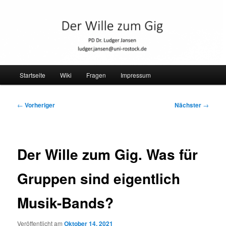
Zum
primären
Inhalt
springen
philocast
Hauptmenü
Startseite
Wiki
Fragen
Impressum
Beitragsnavigation
←
Vorheriger
Nächster
→
Der Wille zum Gig. Was für
Gruppen sind eigentlich
Musik-Bands?
Veröffentlicht am
Oktober 14, 2021