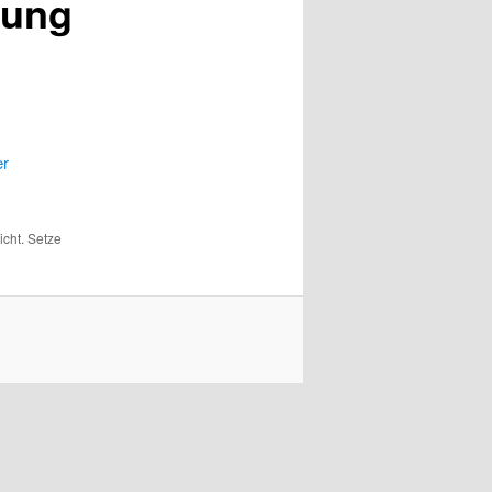
rung
er
icht. Setze