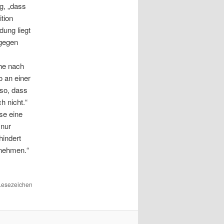
g, „dass
tion
dung liegt
agegen
che nach
o an einer
nso, dass
h nicht.“
se eine
 nur
indert
unehmen.“
 Lesezeichen