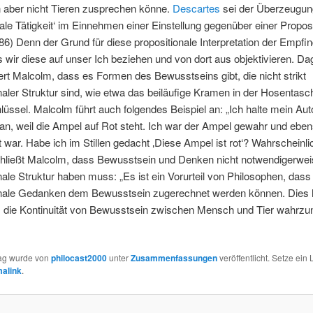
aber nicht Tieren zusprechen könne.
Descartes
sei der Überzeugun
ale Tätigkeit‘ im Einnehmen einer Einstellung gegenüber einer Proposi
(86) Denn der Grund für diese propositionale Interpretation der Empfin
s wir diese auf unser Ich beziehen und von dort aus objektivieren. D
rt Malcolm, dass es Formen des Bewusstseins gibt, die nicht strikt
naler Struktur sind, wie etwa das beiläufige Kramen in der Hosentas
üssel. Malcolm führt auch folgendes Beispiel an: „Ich halte mein Aut
n, weil die Ampel auf Rot steht. Ich war der Ampel gewahr und ebe
t war. Habe ich im Stillen gedacht ‚Diese Ampel ist rot‘? Wahrscheinlic
hließt Malcolm, dass Bewusstsein und Denken nicht notwendigerwei
nale Struktur haben muss: „Es ist ein Vorurteil von Philosophen, dass
onale Gedanken dem Bewusstsein zugerechnet werden können. Dies h
, die Kontinuität von Bewusstsein zwischen Mensch und Tier wahrz
rag wurde von
philocast2000
unter
Zusammenfassungen
veröffentlicht. Setze ein
alink
.