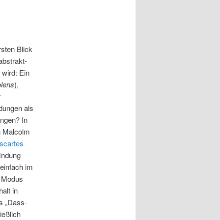
rsten Blick
abstrakt-
 wird: Ein
olens
),
t
ndungen als
ungen? In
n Malcolm
scartes
findung
 einfach im
m Modus
alt in
s „Dass-
eßlich