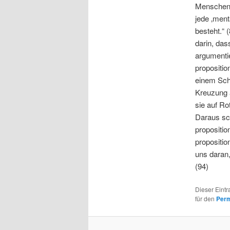
Menschen 
jede ‚ment
besteht.“ 
darin, das
argumentie
propositio
einem Schl
Kreuzung a
sie auf Ro
Daraus sc
propositio
propositi
uns daran
(94)
Dieser Eint
für den
Perm