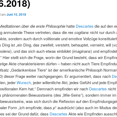
6.2018)
ht am
Juni 15, 2018
Meditationen über die erste Philosophie
hatte
Descartes
die auf den e
g anmutende These vertreten, dass die
res cogitans
nicht nur durch 
Akte, sondern auch durch volitionale und emotive Vollzüge konstituiert
Ding ist „ein Ding, das zweifelt, versteht, behauptet, verneint, will (
v
nolens
), und das sich auch etwas einbildet (
imaginans
) und empfinde
.“
Hier stellt sich die Frage, worin der Grund besteht, dass wir Empfi
stige Akte charakterisieren dürfen – haben nicht auch Tiere Empfind
fsatz „Gedankenlose Tiere“ ist der amerikanische Philosoph Norma
0) dieser Frage weiter nachgegangen. Er argumentiert, dass nach
De
len, jeder
Wunsch
, jeder willentliche Akt, jedes Gefühl und jede Emp
positionalen Kern hat.“ Demnach empfinden wir nach
Descartes
nicht
 phänomenalen Bewusstseins (des „Wie-Seins“), sondern immer i
tbewusstseins, was sich durch die Reflexion auf den Empfindungsgeh
naler Form „ich empfinde, dass
p
“ ausdrückt (also auch im Modus de
ies sei der Grund dafür, dass
Descartes
Akte wie Empfinden ausschli