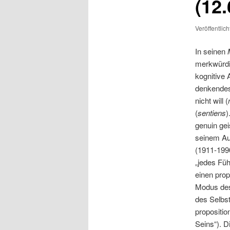
(12.
Veröffentlic
In seinen
merkwürdi
kognitive 
denkendes 
nicht will (
(
sentiens
)
genuin gei
seinem Au
(1911-199
„jedes Füh
einen pro
Modus des
des Selbs
propositio
Seins“). D