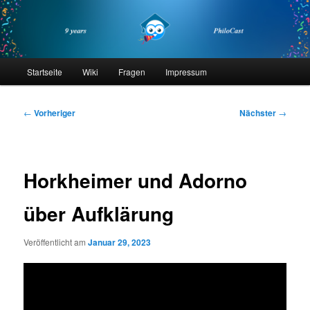
Zum
primären
Inhalt
springen
philocast
Hauptmenü
Startseite
Wiki
Fragen
Impressum
Beitragsnavigation
←
Vorheriger
Nächster
→
Horkheimer und Adorno
über Aufklärung
Veröffentlicht am
Januar 29, 2023