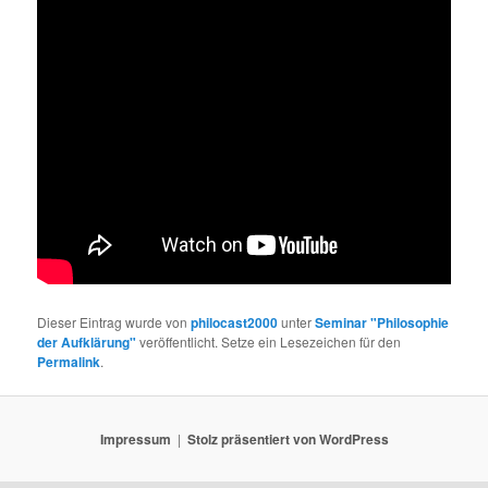
Dieser Eintrag wurde von
philocast2000
unter
Seminar "Philosophie
der Aufklärung"
veröffentlicht. Setze ein Lesezeichen für den
Permalink
.
Impressum
Stolz präsentiert von WordPress