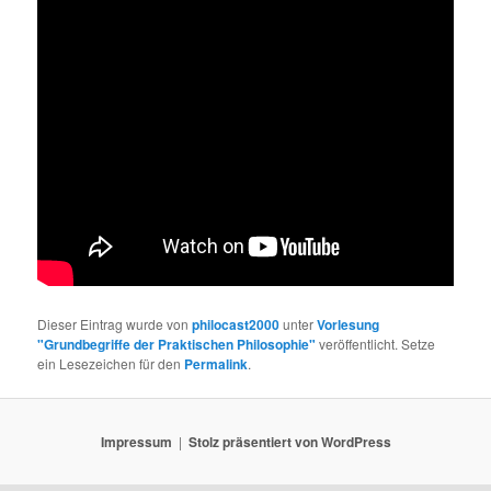
Dieser Eintrag wurde von
philocast2000
unter
Vorlesung
"Grundbegriffe der Praktischen Philosophie"
veröffentlicht. Setze
ein Lesezeichen für den
Permalink
.
Impressum
Stolz präsentiert von WordPress