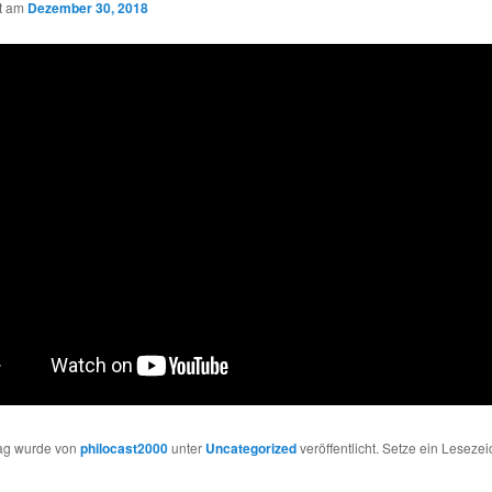
ht am
Dezember 30, 2018
rag wurde von
philocast2000
unter
Uncategorized
veröffentlicht. Setze ein Leseze