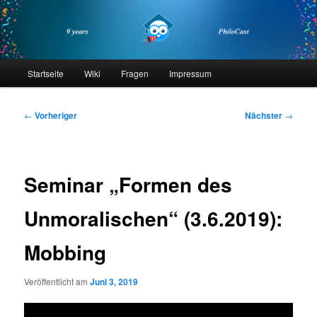
Zum
primären
Inhalt
springen
philocast
Hauptmenü
Startseite
Wiki
Fragen
Impressum
Beitragsnavigation
←
Vorheriger
Nächster
→
Seminar „Formen des
Unmoralischen“ (3.6.2019):
Mobbing
Veröffentlicht am
Juni 3, 2019