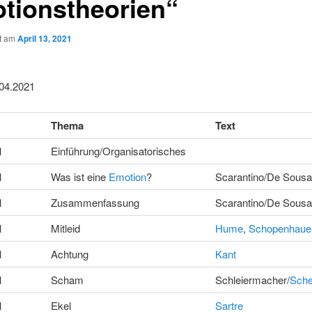
tionstheorien“
ht am
April 13, 2021
.04.2021
Thema
Text
1
Einführung/Organisatorisches
1
Was ist eine
Emotion
?
Scarantino/De Sousa
1
Zusammenfassung
Scarantino/De Sousa
1
Mitleid
Hume
,
Schopenhaue
1
Achtung
Kant
1
Scham
Schleiermacher/
Sche
1
Ekel
Sartre