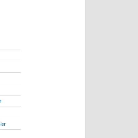
r
ler