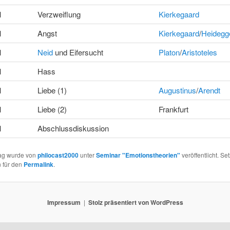
1
Verzweiflung
Kierkegaard
1
Angst
Kierkegaard
/
Heidegg
1
Neid
und Eifersucht
Platon
/
Aristoteles
1
Hass
1
Liebe (1)
Augustinus
/
Arendt
1
Liebe (2)
Frankfurt
1
Abschlussdiskussion
rag wurde von
philocast2000
unter
Seminar "Emotionstheorien"
veröffentlicht. Se
 für den
Permalink
.
Impressum
Stolz präsentiert von WordPress