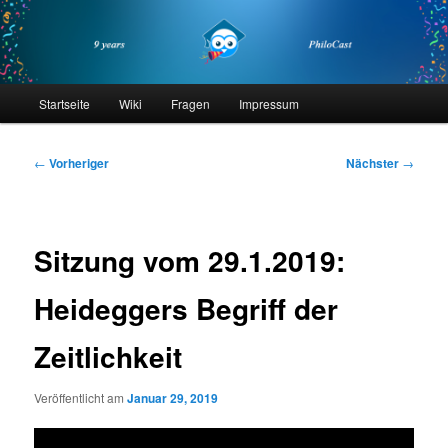
Zum
primären
Inhalt
springen
philocast
Hauptmenü
Startseite
Wiki
Fragen
Impressum
Beitragsnavigation
←
Vorheriger
Nächster
→
Sitzung vom 29.1.2019:
Heideggers Begriff der
Zeitlichkeit
Veröffentlicht am
Januar 29, 2019