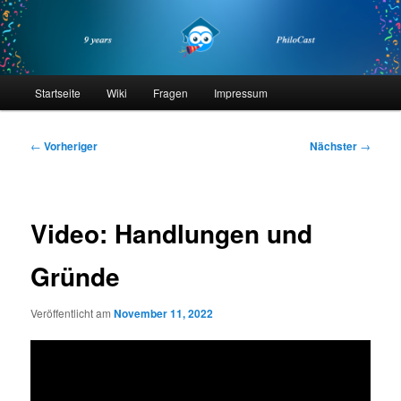
Zum
primären
Inhalt
springen
philocast
Hauptmenü
Startseite
Wiki
Fragen
Impressum
Beitragsnavigation
←
Vorheriger
Nächster
→
Video: Handlungen und
Gründe
Veröffentlicht am
November 11, 2022