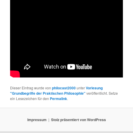
Dieser Eintrag wurde von
philocast2000
unter
Vorlesung
"Grundbegriffe der Praktischen Philosophie"
veröffentlicht. Setze
ein Lesezeichen für den
Permalink
.
Impressum
Stolz präsentiert von WordPress