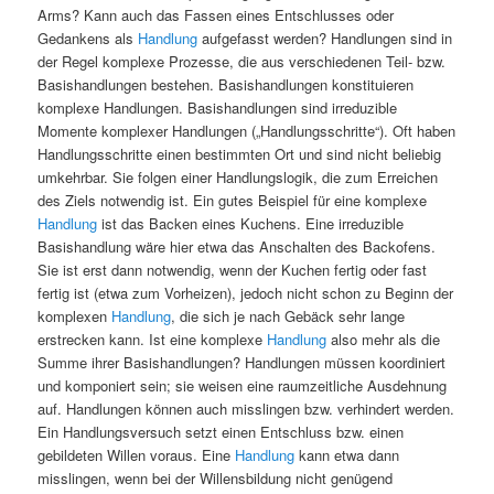
Arms? Kann auch das Fassen eines Entschlusses oder
Gedankens als
Handlung
aufgefasst werden? Handlungen sind in
der Regel komplexe Prozesse, die aus verschiedenen Teil- bzw.
Basishandlungen bestehen. Basishandlungen konstituieren
komplexe Handlungen. Basishandlungen sind irreduzible
Momente komplexer Handlungen („Handlungsschritte“). Oft haben
Handlungsschritte einen bestimmten Ort und sind nicht beliebig
umkehrbar. Sie folgen einer Handlungslogik, die zum Erreichen
des Ziels notwendig ist. Ein gutes Beispiel für eine komplexe
Handlung
ist das Backen eines Kuchens. Eine irreduzible
Basishandlung wäre hier etwa das Anschalten des Backofens.
Sie ist erst dann notwendig, wenn der Kuchen fertig oder fast
fertig ist (etwa zum Vorheizen), jedoch nicht schon zu Beginn der
komplexen
Handlung
, die sich je nach Gebäck sehr lange
erstrecken kann. Ist eine komplexe
Handlung
also mehr als die
Summe ihrer Basishandlungen? Handlungen müssen koordiniert
und komponiert sein; sie weisen eine raumzeitliche Ausdehnung
auf. Handlungen können auch misslingen bzw. verhindert werden.
Ein Handlungsversuch setzt einen Entschluss bzw. einen
gebildeten Willen voraus. Eine
Handlung
kann etwa dann
misslingen, wenn bei der Willensbildung nicht genügend