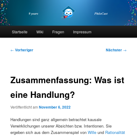
Zum
primären
Inhalt
springen
philocast
Hauptmenü
Startseite
Wiki
Fragen
Impressum
Beitragsnavigation
←
Vorheriger
Nächster
→
Zusammenfassung: Was ist
eine Handlung?
Veröffentlicht am
November 6, 2022
Handlungen sind ganz allgemein betrachtet kausale
Verwirklichungen unserer Absichten bzw. Intentionen. Sie
ergeben sich aus dem Zusammenspiel von
Wille
und
Rationalität