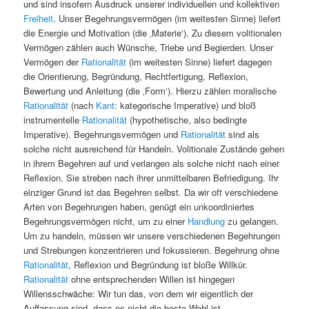
und sind insofern Ausdruck unserer individuellen und kollektiven
Freiheit
. Unser Begehrungsvermögen (im weitesten Sinne) liefert
die Energie und Motivation (die ‚Materie‘). Zu diesem volitionalen
Vermögen zählen auch Wünsche, Triebe und Begierden. Unser
Vermögen der
Rationalität
(im weitesten Sinne) liefert dagegen
die Orientierung, Begründung, Rechtfertigung, Reflexion,
Bewertung und Anleitung (die ‚Form‘).
Hierzu zählen moralische
Rationalität
(nach
Kant
: kategorische Imperative) und bloß
instrumentelle
Rationalität
(hypothetische, also bedingte
Imperative). Begehrungsvermögen und
Rationalität
sind als
solche nicht ausreichend für Handeln. Volitionale Zustände gehen
in ihrem Begehren auf und verlangen als solche nicht nach einer
Reflexion. Sie streben nach ihrer unmittelbaren Befriedigung. Ihr
einziger Grund ist das Begehren selbst. Da wir oft verschiedene
Arten von Begehrungen haben, genügt ein unkoordiniertes
Begehrungsvermögen nicht, um zu einer
Handlung
zu gelangen.
Um zu handeln, müssen wir unsere verschiedenen Begehrungen
und Strebungen konzentrieren und fokussieren. Begehrung ohne
Rationalität
, Reflexion und Begründung ist bloße Willkür.
Rationalität
ohne entsprechenden Willen ist hingegen
Willensschwäche: Wir tun das, von dem wir eigentlich der
Auffassung sind, dass es nicht die beste Wahl ist.