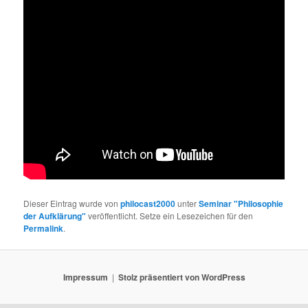
Dieser Eintrag wurde von
philocast2000
unter
Seminar "Philosophie
der Aufklärung"
veröffentlicht. Setze ein Lesezeichen für den
Permalink
.
Impressum
Stolz präsentiert von WordPress