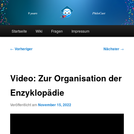
Zum
primären
Inhalt
springen
philocast
Hauptmenü
Startseite
Wiki
Fragen
Impressum
Beitragsnavigation
←
Vorheriger
Nächster
→
Video: Zur Organisation der
Enzyklopädie
Veröffentlicht am
November 15, 2022