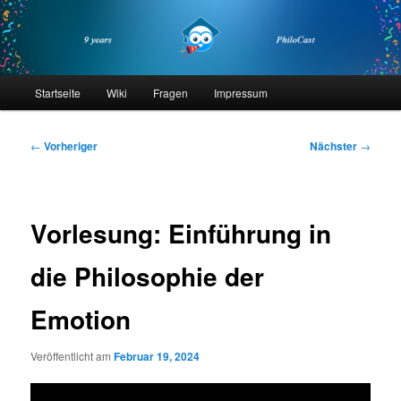
Zum
primären
Inhalt
springen
philocast
Hauptmenü
Startseite
Wiki
Fragen
Impressum
Beitragsnavigation
←
Vorheriger
Nächster
→
Vorlesung: Einführung in
die Philosophie der
Emotion
Veröffentlicht am
Februar 19, 2024