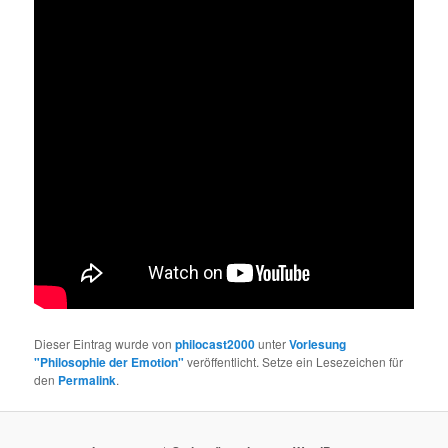
Dieser Eintrag wurde von
philocast2000
unter
Vorlesung
"Philosophie der Emotion"
veröffentlicht. Setze ein Lesezeichen für
den
Permalink
.