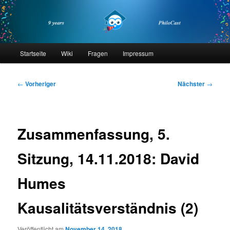
Zum
primären
Inhalt
springen
philocast
Hauptmenü
Startseite
Wiki
Fragen
Impressum
Beitragsnavigation
←
Vorheriger
Nächster
→
Zusammenfassung, 5.
Sitzung, 14.11.2018: David
Humes
Kausalitätsverständnis (2)
Veröffentlicht am
November 14, 2018