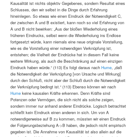
Kausalität ist nichts objektiv Gegebenes, sondern Resultat eines
Schlusses, den wir selbst in die Dinge durch Erfahrung
hineinlegen. So etwas wie einen Eindruck der Notwendigkeit C,
der zwischen A und B existiert, kann noch so viel Erfahrung von
A und B nicht bewirken: „Aus der bloßen Wiederholung eines
früheren Eindrucks, selbst wenn die Wiederholung ins Endlose
fortgesetzt würde, kann niemals eine neue originale Vorstellung,
wie es die Vorstellung einer notwendigen Verknüpfung ist,
entstehen; die Vielheit der Eindrücke hat in diesem Fall keine
weitere Wirkung, als auch die Beschränkung auf einen einzigen
Eindruck haben würde.“ (113) Es folgt daraus nach
Hume
, „daß
die Notwendigkeit der Verknüpfung [von Ursache und Wirkung]
durch den Schluß, nicht aber der Schluß durch die Notwendigkeit
der Verknüpfung bedingt ist.“ (113) Ebenso können wir nach
Hume
keine kausalen Kräfte erkennen. Denn Kräfte sind
Potenzen oder Vermögen, die sich nicht als solche zeigen,
sondern immer nur anhand anderer Eindrücke. Logisch betrachtet
schließt kein Eindruck einen anderen in sich. Um von A
notwendigerweise auf B zu kommen, müssten wir einen Eindruck
der Folgerungsbeziehung A->B haben, die jedoch nicht empirisch
gegeben ist. Die Annahme von Kausalität ist also allein auf die