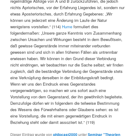
regelmäßige Abfolge von A und B zurückzuführen, die jedoch
nichts Apriorisches, vor der Erfahrung Liegendes ist, sondern nur
etwas Aposteriorisches, durch Erfahrung Gegebenes: „Wir
können uns jederzeit eine Änderung im Laufe der Natur
wenigstens vorstellen.“ (114)
Hume
formuliert dies
folgendermaßen: „Unsere ganze Kenntnis vom Zusammenhang
zwischen Ursachen und Wirkungen besteht in dem Bewußtsein,
daß gewisse Gegenstände immer miteinander verbunden
gewesen sind und sich in allen früheren Fällen als untrennbar
erwiesen haben. Wir können in den Grund dieser Verbindung
nicht eindringen, wir beobachten nur die Sache selbst; wir finden
zugleich, daß die beständige Verbindung der Gegenstände stets
eine Verknüpfung derselben in der Einbildungskraft bedingt.
Wenn wir uns den Eindruck eines Gegenstandes
vergegenwärtigen, so machen wir uns sofort auch eine
Vorstellung von dem Gegenstand, der ihn gewöhnlich begleitete.
Demzufolge dürfen wir in folgendem die teilweise Bestimmung
des Wesens des Fürwahrhaltens oder Glaubens sehen: es ist
eine Vorstellung, die mit einem gegenwärtigen Eindruck in
Beziehung steht oder damit assoziiert ist.“ (119)
Dieser Eintrag wurde von
philocast2000
unter
Seminar "Theorien