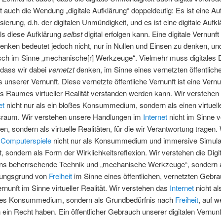
st auch die Wendung „digitale Aufklärung“ doppeldeutig: Es ist eine Au
isierung, d.h. der digitalen Unmündigkeit, und es ist eine digitale Aufk
als diese Aufklärung
selbst
digital erfolgen kann. Eine digitale Vernunft
Denken bedeutet jedoch nicht, nur in Nullen und Einsen zu denken, un
isch im Sinne „mechanische[r] Werkzeuge“. Vielmehr muss digitales
 dass wir dabei
vernetzt
denken, im Sinne eines vernetzten öffentlich
unserer Vernunft. Diese vernetzte öffentliche Vernunft ist eine Vernun
es Raumes virtueller Realität verstanden werden kann. Wir verstehe
et
nicht nur als ein bloßes Konsummedium, sondern als einen virtuell
raum. Wir verstehen unsere Handlungen im
Internet
nicht im Sinne 
en, sondern als virtuelle Realitäten, für die wir Verantwortung tragen. 
n
Computerspiele
nicht nur als Konsummedium und immersive Simulat
, sondern als Form der Wirklichkeitsreflexion. Wir verstehen die Digit
 uns beherrschende Technik und „mechanische Werkzeuge“, sondern 
hungsgrund von
Freiheit
im Sinne eines öffentlichen, vernetzten Gebr
rnunft im Sinne virtueller Realität. Wir verstehen das
Internet
nicht al
ertes Konsummedium, sondern als Grundbedürfnis nach
Freiheit
, auf w
in Recht haben. Ein öffentlicher Gebrauch unserer digitalen Vernunf