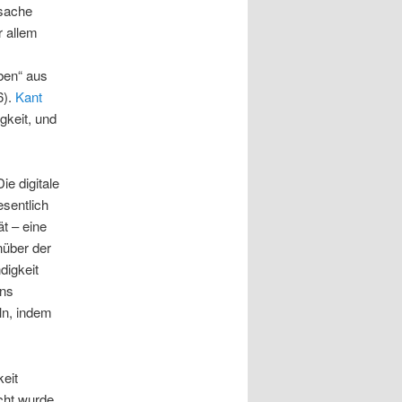
rsache
 allem
ben“ aus
6).
Kant
gkeit, und
ie digitale
sentlich
ät – eine
nüber der
digkeit
uns
ln, indem
eit
cht wurde.