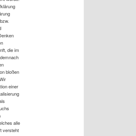
fklärung
lärung
 bzw.
d
 Denken
en
ft, die im
n demnach
en
von bloßen
Wir
ion einer
alisierung
als
auchs
s
elches alle
t versteht