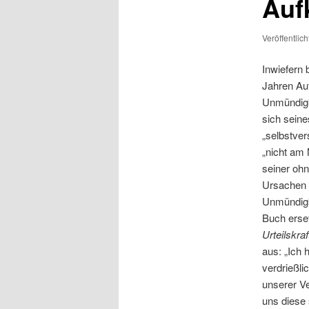
Auf
Veröffentlic
Inwiefern 
Jahren Au
Unmündigk
sich seine
„selbstver
„nicht am 
seiner ohn
Ursachen 
Unmündigk
Buch erse
Urteilskraf
aus: „Ich 
verdrießl
unserer Ve
uns diese 