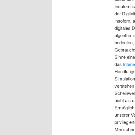
Insofern i
der Digital
insofern, 
digitales 
algorithm
bedeuten,
Gebrauchs 
Sinne ein
das
Intern
Handlungs
Simulation
verstehe
Scheinwelt
nicht als
Ermöglic
unserer Ve
privilegi
Menschen e