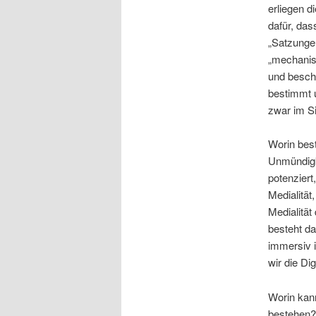
erliegen d
dafür, da
„Satzunge
„mechanis
und besch
bestimmt
zwar im Si
Worin bes
Unmündigk
potenziert
Medialität
Medialität
besteht da
immersiv i
wir die Di
Worin kan
bestehen? 