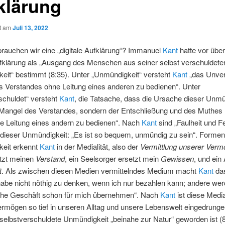
klärung
ht am
Juli 13, 2022
brauchen wir eine „digitale Aufklärung“? Immanuel
Kant
hatte vor übe
fklärung als „Ausgang des Menschen aus seiner selbst verschuldete
eit“ bestimmt (8:35). Unter „Unmündigkeit“ versteht
Kant
„das Unve
s Verstandes ohne Leitung eines anderen zu bedienen“. Unter
schuldet“ versteht
Kant
, die Tatsache, dass die Ursache dieser Unmü
Mangel des Verstandes, sondern der Entschließung und des Muthes li
e Leitung eines andern zu bedienen“.
Nach
Kant
sind „Faulheit und Fe
dieser Unmündigkeit: „Es ist so bequem, unmündig zu sein“. Formen
eit erkennt
Kant
in der Medialität, also der
Vermittlung unserer Ver
tzt meinen
Verstand
, ein Seelsorger ersetzt mein
Gewissen
, und ein
t
. Als zwischen diesen Medien vermittelndes Medium macht
Kant
da
habe nicht nöthig zu denken, wenn ich nur bezahlen kann; andere we
iche Geschäft schon für mich übernehmen“. Nach
Kant
ist diese Media
rmögen so tief in unseren Alltag und unsere Lebenswelt eingedrunge
selbstverschuldete Unmündigkeit „beinahe zur Natur“ geworden ist (8