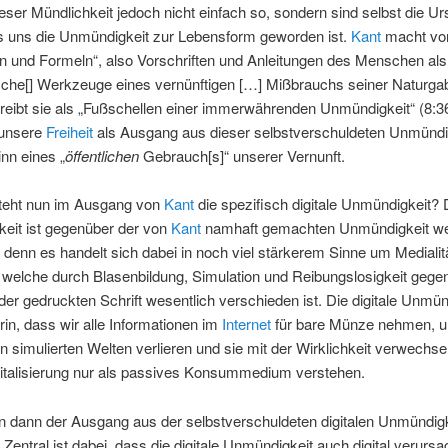
ieser Mündlichkeit jedoch nicht einfach so, sondern sind selbst die U
ss uns die Unmündigkeit zur Lebensform geworden ist.
Kant
macht vor
n und Formeln“, also Vorschriften und Anleitungen des Menschen als
che[] Werkzeuge eines vernünftigen […] Mißbrauchs seiner Naturga
reibt sie als „Fußschellen einer immerwährenden Unmündigkeit“ (8:3
 unsere
Freiheit
als Ausgang aus dieser selbstverschuldeten Unmündi
nn eines „
öffentlichen
Gebrauch[s]“ unserer Vernunft.
teht nun im Ausgang von
Kant
die spezifisch digitale Unmündigkeit? D
eit ist gegenüber der von
Kant
namhaft gemachten Unmündigkeit we
, denn es handelt sich dabei in noch viel stärkerem Sinne um Medialit
, welche durch Blasenbildung, Simulation und Reibungslosigkeit gege
 der gedruckten Schrift wesentlich verschieden ist. Die digitale Unmün
rin, dass wir alle Informationen im
Internet
für bare Münze nehmen, 
n simulierten Welten verlieren und sie mit der Wirklichkeit verwechse
gitalisierung nur als passives Konsummedium verstehen.
n dann der Ausgang aus der selbstverschuldeten digitalen Unmündigk
Zentral ist dabei, dass die digitale Unmündigkeit auch digital verursa