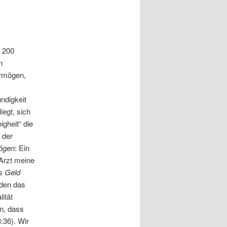
r 200
n
rmögen,
ndigkeit
egt, sich
igheit“ die
 der
mögen
: Ein
 Arzt meine
s
Geld
rden das
lität
n, dass
:36). Wir