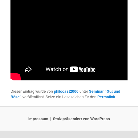
Dieser Eintrag wurde von
philocast2000
unter
Seminar "Gut und
Böse"
veröffentlicht. Setze ein Lesezeichen für den
Permalink
.
Impressum
Stolz präsentiert von WordPress