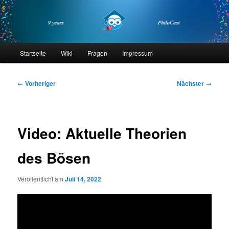
Zum
primären
Inhalt
springen
philocast
Hauptmenü
Startseite
Wiki
Fragen
Impressum
Beitragsnavigation
←
Vorheriger
Nächster
→
Video: Aktuelle Theorien
des Bösen
Veröffentlicht am
Juli 14, 2022