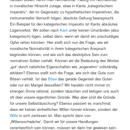
in moralischer Hinsicht zutage, etwa in Kants „kategorischem
Imperativ“, der im Gegensatz zu hypothetischen Imperativen, die
instrumenteller Vernunft folgen, absolute Geltung beansprucht.
Ein Beispiel für den kategorischen Imperativ ist Kants absolutes
Lügenverbot. Wir sollen nach
Kant
unter keinen Umständen (also
kategorisch) lügen, selbst dann, wenn wir damit ein unschuldiges
Opfer retten könnten. Hier stellt sich nun die Frage, wie wir
moralische Normativität in ihrem kategorischen Anspruch
begründen können, und wie sich das deskriptive Sein zum
normativen Sollen verhält. Können wir die Bedeutung des Wortes
„gut“ durch natürliche Eigenschaften wie „angenehm“ vollständig
erklären? Ebenso stellt sich die Frage, wie sich das Gute zum
Bösen verhält. Ist das
Böse
das gerade Gegenteil des Guten
oder nur ein Mangel desselben? Wir handeln nicht immer im
strengen Sinne rational, sondern täuschen und belügen uns auch
oft über unsere eigentlichen Gründe. Was aber sind die Gründe
für unsere Selbsttäuschung? Ebenso passiert es manchmal,
dass wir keinen einheitlichen Willen formen können, sondern der
Wille
in sich zerrissen ist. Man spricht dann von
„Willensschwäche“. Damit wir für unsere Handlungen
verantwortlich sein können, müssen wir darin frei gewesen sein.