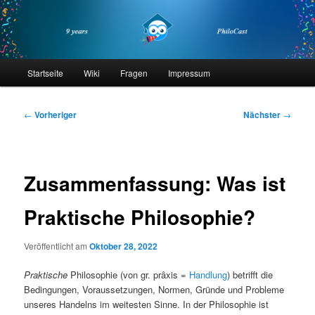
Zum
primären
Inhalt
springen
philocast
Hauptmenü
Startseite
Wiki
Fragen
Impressum
Beitragsnavigation
←
Vorheriger
Nächster
→
Zusammenfassung: Was ist
Praktische Philosophie?
Veröffentlicht am
Oktober 28, 2022
Praktische
Philosophie (von gr. prâxis =
Handlung
) betrifft die
Bedingungen, Voraussetzungen, Normen, Gründe und Probleme
unseres Handelns im weitesten Sinne. In der Philosophie ist