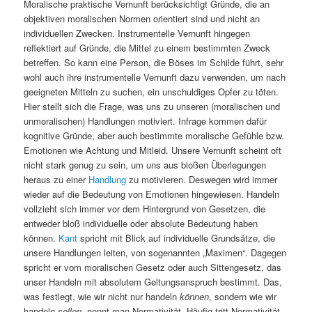
Moralische praktische Vernunft berücksichtigt Gründe, die an
objektiven moralischen Normen orientiert sind und nicht an
individuellen Zwecken. Instrumentelle Vernunft hingegen
reflektiert auf Gründe, die Mittel zu einem bestimmten Zweck
betreffen. So kann eine Person, die Böses im Schilde führt, sehr
wohl auch ihre instrumentelle Vernunft dazu verwenden, um nach
geeigneten Mitteln zu suchen, ein unschuldiges Opfer zu töten.
Hier stellt sich die Frage, was uns zu unseren (moralischen und
unmoralischen) Handlungen motiviert. Infrage kommen dafür
kognitive Gründe, aber auch bestimmte moralische Gefühle bzw.
Emotionen wie Achtung und Mitleid. Unsere Vernunft scheint oft
nicht stark genug zu sein, um uns aus bloßen Überlegungen
heraus zu einer
Handlung
zu motivieren. Deswegen wird immer
wieder auf die Bedeutung von Emotionen hingewiesen. Handeln
vollzieht sich immer vor dem Hintergrund von Gesetzen, die
entweder bloß individuelle oder absolute Bedeutung haben
können.
Kant
spricht mit Blick auf individuelle Grundsätze, die
unsere Handlungen leiten, von sogenannten „Maximen“. Dagegen
spricht er vom moralischen Gesetz oder auch Sittengesetz, das
unser Handeln mit absolutem Geltungsanspruch bestimmt. Das,
was festlegt, wie wir nicht nur handeln
können
, sondern wie wir
handeln
sollen
, nennt man Normativität. Häufig tritt Normativität