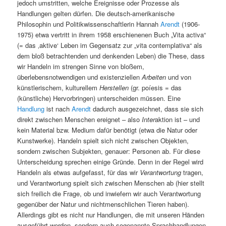
jedoch umstritten, welche Ereignisse oder Prozesse als
Handlungen gelten dürfen. Die deutsch-amerikanische
Philosophin und Politikwissenschaftlerin Hannah
Arendt
(1906-
1975) etwa vertritt in ihrem 1958 erschienenen Buch „Vita activa“
(= das ‚aktive‘ Leben im Gegensatz zur „vita contemplativa“ als
dem bloß betrachtenden und denkenden Leben) die These, dass
wir Handeln im strengen Sinne von bloßem,
überlebensnotwendigen und existenziellen
Arbeiten
und von
künstlerischem, kulturellem
Herstellen
(gr. poíesis = das
(künstliche) Hervorbringen) unterscheiden müssen.
Eine
Handlung
ist nach
Arendt
dadurch ausgezeichnet, dass sie sich
direkt zwischen Menschen ereignet – also
Inter
aktion ist – und
kein Material bzw. Medium dafür benötigt (etwa die Natur oder
Kunstwerke). Handeln spielt sich nicht zwischen Objekten,
sondern zwischen Subjekten, genauer: Personen ab. Für diese
Unterscheidung sprechen einige Gründe. Denn in der Regel wird
Handeln als etwas aufgefasst, für das wir
Verantwortung
tragen,
und Verantwortung spielt sich zwischen Menschen ab (hier stellt
sich freilich die Frage, ob und inwiefern wir auch Verantwortung
gegenüber der Natur und nichtmenschlichen Tieren haben).
Allerdings gibt es nicht nur Handlungen, die mit unseren Händen
ausgeführt werden, sondern auch sogenannte Sprachhandlungen