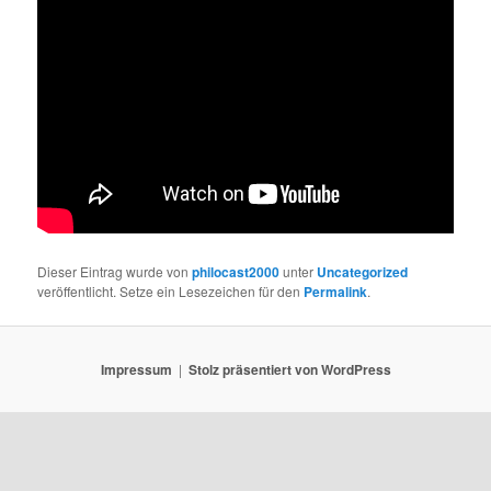
Dieser Eintrag wurde von
philocast2000
unter
Uncategorized
veröffentlicht. Setze ein Lesezeichen für den
Permalink
.
Impressum
Stolz präsentiert von WordPress