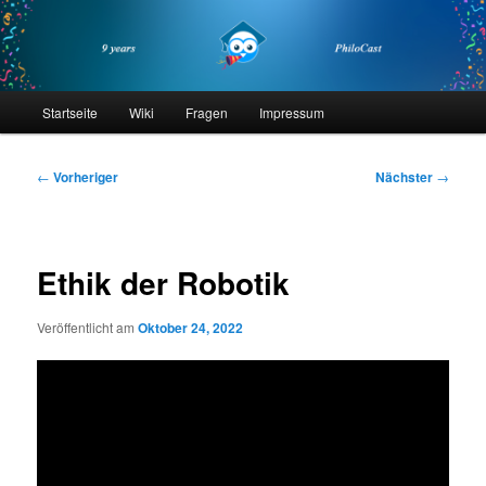
Zum
primären
Inhalt
springen
philocast
Hauptmenü
Startseite
Wiki
Fragen
Impressum
Beitragsnavigation
←
Vorheriger
Nächster
→
Ethik der Robotik
Veröffentlicht am
Oktober 24, 2022