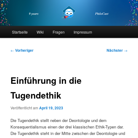
Zum
primären
Inhalt
springen
philocast
Hauptmenü
Startseite
Wiki
Fragen
Impressum
Beitragsnavigation
←
Vorheriger
Nächster
→
Einführung in die
Tugendethik
Veröffentlicht am
April 19, 2023
Die Tugendethik stellt neben der Deontologie und dem
Konsequentialismus einen der drei klassischen Ethik-Typen dar.
Die Tugendethik steht in der Mitte zwischen der Deontologie und