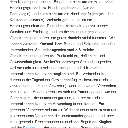
dem Konsequentialismus. Es geht ihr nicht um die willentlichen
Handlungsgründe bzw. Handlungsabsichten (wie der
Deontologie), und auch nicht um die Handlungsfolgen (wie dem
Konsequentialismus). Vielmehr geht es ihr um die
Handlungsqualität der Tugend als Ausdruck von praktischer
Weisheit und Erfahrung, und um diejenigen ausgeglichenen
Charaktereigenschaften, die gutes Handeln stabil fundieren.
Wir
können zwischen Kardinal- bzw. Primär- und Sekundärtugenden
unterscheiden. Sekundärtugenden sind z.B. solche
Charaktereigenschaften wie Pünktlichkeit, Höflichkeit und
Gewissenhaftigkeit. Sie heißen deswegen Sekundärtugenden,
weil sie nicht intrinsisch moralisch gut sind, d.h. auch in
unmoralischen Kontexten möglich sind. Ein Verbrecher kann
durchaus die Tugend der Gewissenhaftigkeit besitzen (nicht zu
verwechseln mit einem Gewissen), wenn er etwa ein Verbrechen
penibel plant. Anders verhält es sich mit Primärtugenden wie der
Gerechtigkeit, die intrinsisch gut sind, d.h. per se nicht in
unmoralischen Kontexten Anwendung finden können. Ein
gerechter Verbrecher scheint ein Widerspruch in sich zu sein (es
gibt höchstens Verbrecher, die untereinander gerecht sind, aber
nicht generell). Problematisch ist auch der Begriff der Klugheit
und der
Rationalität
, der gemeinhin zu den Primärtugenden