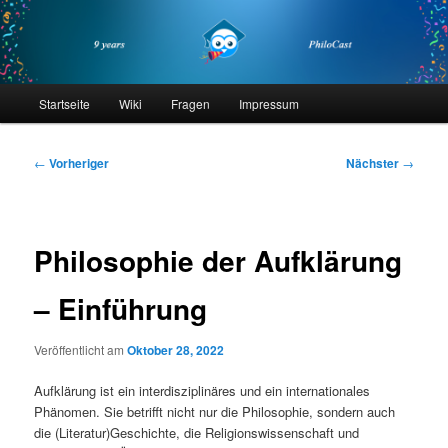
Zum
primären
Inhalt
springen
philocast
Hauptmenü
Startseite
Wiki
Fragen
Impressum
Beitragsnavigation
←
Vorheriger
Nächster
→
Philosophie der Aufklärung
– Einführung
Veröffentlicht am
Oktober 28, 2022
Aufklärung ist ein interdisziplinäres und ein internationales
Phänomen. Sie betrifft nicht nur die Philosophie, sondern auch
die (Literatur)Geschichte, die Religionswissenschaft und