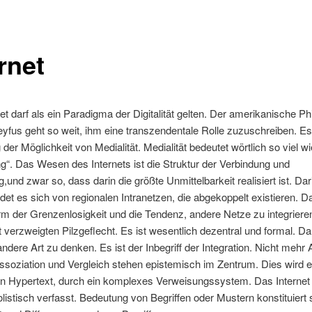
rnet
et darf als ein Paradigma der Digitalität gelten. Der amerikanische Ph
yfus geht so weit, ihm eine transzendentale Rolle zuzuschreiben. Es 
der Möglichkeit von Medialität. Medialität bedeutet wörtlich so viel wi
ng“. Das Wesen des Internets ist die Struktur der Verbindung und
,und zwar so, dass darin die größte Unmittelbarkeit realisiert ist. Dar
det es sich von regionalen Intranetzen, die abgekoppelt existieren. Da
rm der Grenzenlosigkeit und die Tendenz, andere Netze zu integrieren
 verzweigten Pilzgeflecht. Es ist wesentlich dezentral und formal. Da
andere Art zu denken. Es ist der Inbegriff der Integration. Nicht mehr 
soziation und Vergleich stehen epistemisch im Zentrum. Dies wird e
en Hypertext, durch ein komplexes Verweisungssystem. Das Internet 
olistisch verfasst. Bedeutung von Begriffen oder Mustern konstituiert 