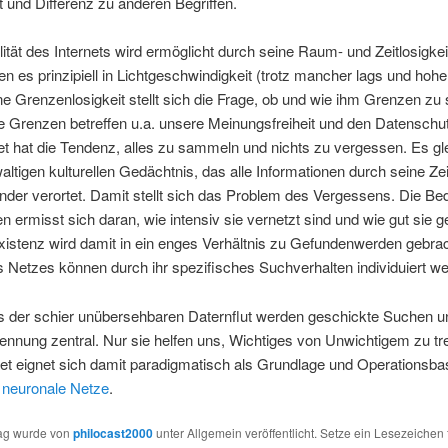
t und Differenz zu anderen Begriffen.
ilität des Internets wird ermöglicht durch seine Raum- und Zeitlosigkei
en es prinzipiell in Lichtgeschwindigkeit (trotz mancher lags und hohe
e Grenzenlosigkeit stellt sich die Frage, ob und wie ihm Grenzen zu
e Grenzen betreffen u.a. unsere Meinungsfreiheit und den Datenschu
et hat die Tendenz, alles zu sammeln und nichts zu vergessen. Es gle
ltigen kulturellen Gedächtnis, das alle Informationen durch seine Zeit
der verortet. Damit stellt sich das Problem des Vergessens. Die Be
en ermisst sich daran, wie intensiv sie vernetzt sind und wie gut sie 
istenz wird damit in ein enges Verhältnis zu Gefundenwerden gebrac
 Netzes können durch ihr spezifisches Suchverhalten individuiert w
s der schier unübersehbaren Daternflut werden geschickte Suchen u
nnung zentral. Nur sie helfen uns, Wichtiges von Unwichtigem zu tr
et eignet sich damit paradigmatisch als Grundlage und Operationsbas
e
neuronale Netze
.
rag wurde von
philocast2000
unter Allgemein veröffentlicht. Setze ein Lesezeichen 