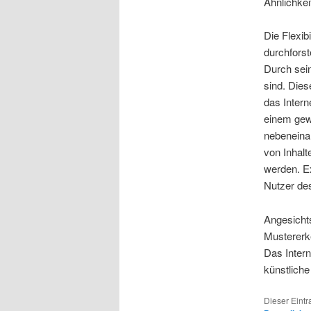
Ähnlichkei
Die Flexib
durchforst
Durch sein
sind. Dies
das Intern
einem gewa
nebeneinan
von Inhalt
werden. Ex
Nutzer des
Angesicht
Mustererke
Das Intern
künstlich
Dieser Eint