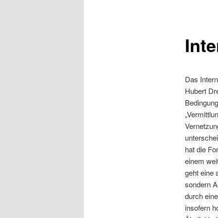
Inte
Das Intern
Hubert Dre
Bedingung 
„Vermittlu
Vernetzung
unterschei
hat die Fo
einem weit
geht eine 
sondern As
durch ein
insofern h