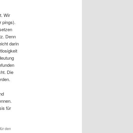
t. Wir
r pings).
 setzen
tz. Denn
icht darin
losigkeit
deutung
gefunden
ht. Die
erden.
nd
ennen.
is für
für den