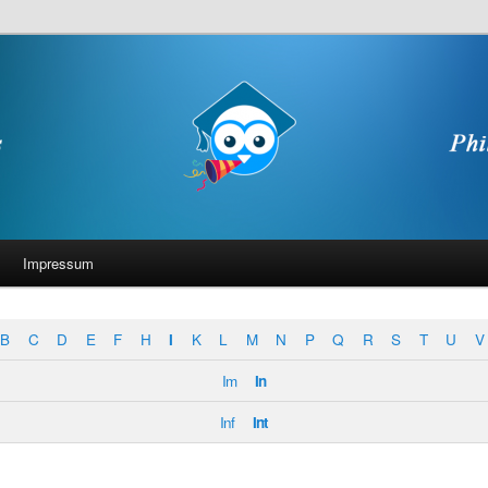
Impressum
B
C
D
E
F
H
I
K
L
M
N
P
Q
R
S
T
U
V
Im
In
Inf
Int