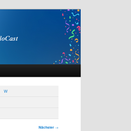
W
Nächster
→