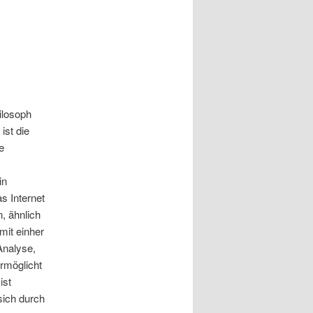
ilosoph
ist die
e
in
s Internet
, ähnlich
mit einher
Analyse,
rmöglicht
ist
sich durch