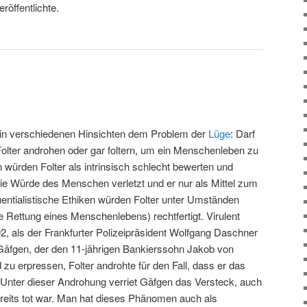
röffentlichte.
t in verschiedenen Hinsichten dem Problem der
Lüge
: Darf
lter androhen oder gar foltern, um ein Menschenleben zu
 würden Folter als intrinsisch schlecht bewerten und
 die Würde des Menschen verletzt und er nur als Mittel zum
ntialistische Ethiken würden Folter unter Umständen
e Rettung eines Menschenlebens) rechtfertigt. Virulent
2, als der Frankfurter Polizeipräsident Wolfgang Daschner
fgen, der den 11-jährigen Bankierssohn Jakob von
 zu erpressen, Folter androhte für den Fall, dass er das
. Unter dieser Androhung verriet Gäfgen das Versteck, auch
eits tot war. Man hat dieses Phänomen auch als