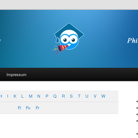
Impressum
H
I
K
L
M
N
P
Q
R
S
T
U
V
W
Fi
Fo
Fr