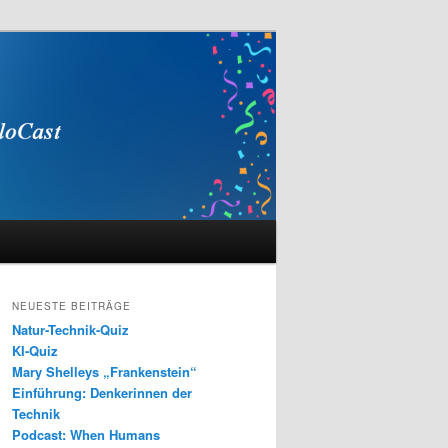
NEUESTE BEITRÄGE
Natur-Technik-Quiz
KI-Quiz
Mary Shelleys „Frankenstein“
Einführung: Denkerinnen der
Technik
Podcast: When Humans