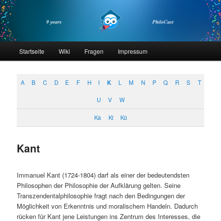
Zum
Zum
primären
sekundären
Inhalt
Inhalt
springen
springen
philocast
Hauptmenü
Startseite
Wiki
Fragen
Impressum
A
B
C
D
E
F
H
I
K
L
M
N
P
Q
R
S
T
U
V
W
Ka
Ki
Kü
Kant
Immanuel Kant (1724-1804) darf als einer der bedeutendsten
Philosophen der Philosophie der Aufklärung gelten. Seine
Transzendentalphilosophie fragt nach den Bedingungen der
Möglichkeit von Erkenntnis und moralischem Handeln. Dadurch
rücken für Kant jene Leistungen ins Zentrum des Interesses, die