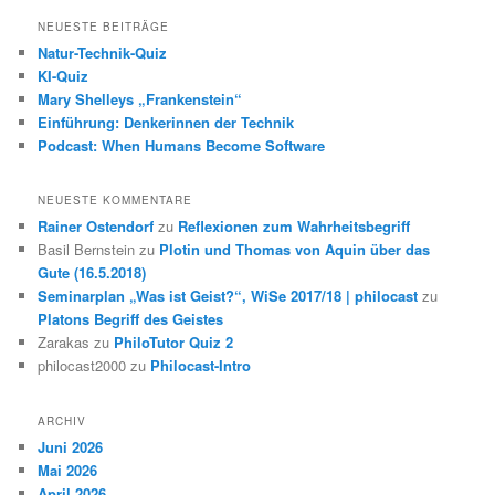
NEUESTE BEITRÄGE
Natur-Technik-Quiz
KI-Quiz
Mary Shelleys „Frankenstein“
Einführung: Denkerinnen der Technik
Podcast: When Humans Become Software
NEUESTE KOMMENTARE
Rainer Ostendorf
zu
Reflexionen zum Wahrheitsbegriff
Basil Bernstein
zu
Plotin und Thomas von Aquin über das
Gute (16.5.2018)
Seminarplan „Was ist Geist?“, WiSe 2017/18 | philocast
zu
Platons Begriff des Geistes
Zarakas
zu
PhiloTutor Quiz 2
philocast2000
zu
Philocast-Intro
ARCHIV
Juni 2026
Mai 2026
April 2026