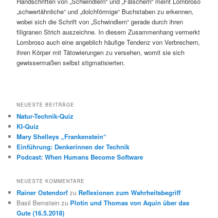
Handschriften von „Schwindlern“ und „Fälschern“ meint Lombroso
„schwertähnliche“ und „dolchförmige“ Buchstaben zu erkennen,
wobei sich die Schrift von „Schwindlern“ gerade durch ihren
filigranen Strich auszeichne. In diesem Zusammenhang vermerkt
Lombroso auch eine angeblich häufige Tendenz von Verbrechern,
ihren Körper mit Tätowierungen zu versehen, womit sie sich
gewissermaßen selbst stigmatisierten.
NEUESTE BEITRÄGE
Natur-Technik-Quiz
KI-Quiz
Mary Shelleys „Frankenstein“
Einführung: Denkerinnen der Technik
Podcast: When Humans Become Software
NEUESTE KOMMENTARE
Rainer Ostendorf
zu
Reflexionen zum Wahrheitsbegriff
Basil Bernstein
zu
Plotin und Thomas von Aquin über das
Gute (16.5.2018)