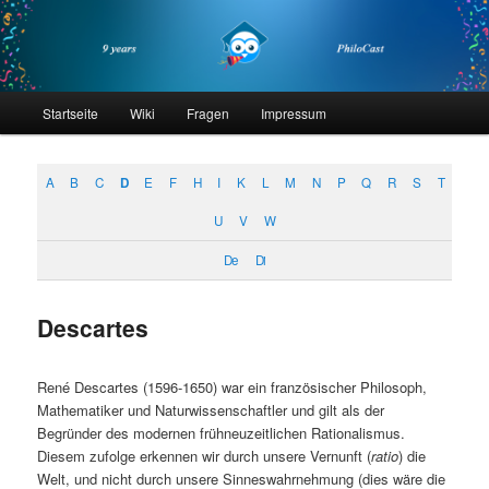
Zum
Zum
primären
sekundären
Inhalt
Inhalt
springen
springen
philocast
Hauptmenü
Startseite
Wiki
Fragen
Impressum
A
B
C
D
E
F
H
I
K
L
M
N
P
Q
R
S
T
U
V
W
De
Di
Descartes
René Descartes (1596-1650) war ein französischer Philosoph,
Mathematiker und Naturwissenschaftler und gilt als der
Begründer des modernen frühneuzeitlichen Rationalismus.
Diesem zufolge erkennen wir durch unsere Vernunft (
ratio
) die
Welt, und nicht durch unsere Sinneswahrnehmung (dies wäre die