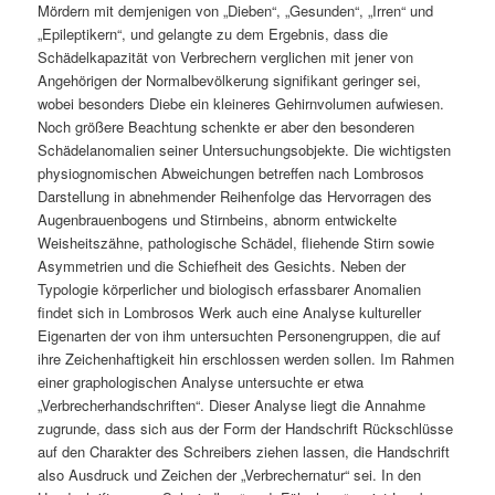
Mördern mit demjenigen von „Dieben“, „Gesunden“, „Irren“ und
„Epileptikern“, und gelangte zu dem Ergebnis, dass die
Schädelkapazität von Verbrechern verglichen mit jener von
Angehörigen der Normalbevölkerung signifikant geringer sei,
wobei besonders Diebe ein kleineres Gehirnvolumen aufwiesen.
Noch größere Beachtung schenkte er aber den besonderen
Schädelanomalien seiner Untersuchungsobjekte. Die wichtigsten
physiognomischen Abweichungen betreffen nach Lombrosos
Darstellung in abnehmender Reihenfolge das Hervorragen des
Augenbrauenbogens und Stirnbeins, abnorm entwickelte
Weisheitszähne, pathologische Schädel, fliehende Stirn sowie
Asymmetrien und die Schiefheit des Gesichts. Neben der
Typologie körperlicher und biologisch erfassbarer Anomalien
findet sich in Lombrosos Werk auch eine Analyse kultureller
Eigenarten der von ihm untersuchten Personengruppen, die auf
ihre Zeichenhaftigkeit hin erschlossen werden sollen. Im Rahmen
einer graphologischen Analyse untersuchte er etwa
„Verbrecherhandschriften“. Dieser Analyse liegt die Annahme
zugrunde, dass sich aus der Form der Handschrift Rückschlüsse
auf den Charakter des Schreibers ziehen lassen, die Handschrift
also Ausdruck und Zeichen der „Verbrechernatur“ sei. In den