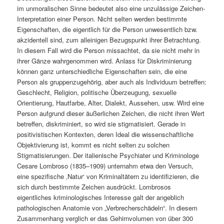
im unmoralischen Sinne bedeutet also eine unzulässige Zeichen-
Interpretation einer Person. Nicht selten werden bestimmte
Eigenschaften, die eigentlich für die Person unwesentlich bzw.
akzidentell sind, zum alleinigen Bezugspunkt ihrer Betrachtung.
In diesem Fall wird die Person missachtet, da sie nicht mehr in
ihrer Gänze wahrgenommen wird. Anlass für Diskriminierung
können ganz unterschiedliche Eigenschaften sein, die eine
Person als gruppenzugehörig, aber auch als Individuum betreffen:
Geschlecht, Religion, politische Überzeugung, sexuelle
Orientierung, Hautfarbe, Alter, Dialekt, Aussehen, usw. Wird eine
Person aufgrund dieser äußerlichen Zeichen, die nicht ihren Wert
betreffen, diskriminiert, so wird sie stigmatisiert. Gerade in
positivistischen Kontexten, deren Ideal die wissenschaftliche
Objektivierung ist, kommt es nicht selten zu solchen
Stigmatisierungen. Der italienische Psychiater und Kriminologe
Cesare Lombroso (1835–1909) unternahm etwa den Versuch,
eine spezifische ‚Natur‘ von Kriminaltätern zu identifizieren, die
sich durch bestimmte Zeichen ausdrückt. Lombrosos
eigentliches kriminologisches Interesse galt der angeblich
pathologischen Anatomie von „Verbrecherschädeln“. In diesem
Zusammenhang verglich er das Gehirnvolumen von über 300