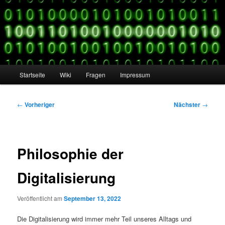
Zum
primären
Inhalt
springen
philocast
Hauptmenü
Startseite
Wiki
Fragen
Impressum
Beitragsnavigation
←
Vorheriger
Nächster
→
Philosophie der
Digitalisierung
Veröffentlicht am
September 13, 2022
Die Digitalisierung wird immer mehr Teil unseres Alltags und