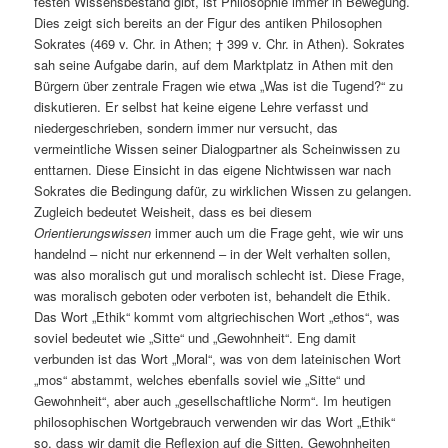
festen Wissensbestand gibt, ist Philosophie immer in Bewegung.
Dies zeigt sich bereits an der Figur des antiken Philosophen
Sokrates (469 v. Chr. in Athen; † 399 v. Chr. in Athen). Sokrates
sah seine Aufgabe darin, auf dem Marktplatz in Athen mit den
Bürgern über zentrale Fragen wie etwa „Was ist die Tugend?“ zu
diskutieren. Er selbst hat keine eigene Lehre verfasst und
niedergeschrieben, sondern immer nur versucht, das
vermeintliche Wissen seiner Dialogpartner als Scheinwissen zu
enttarnen. Diese Einsicht in das eigene Nichtwissen war nach
Sokrates die Bedingung dafür, zu wirklichen Wissen zu gelangen.
Zugleich bedeutet Weisheit, dass es bei diesem
Orientierungswissen
immer auch um die Frage geht, wie wir uns
handelnd – nicht nur erkennend – in der Welt verhalten sollen,
was also moralisch gut und moralisch schlecht ist. Diese Frage,
was moralisch geboten oder verboten ist, behandelt die Ethik.
Das Wort „Ethik“ kommt vom altgriechischen Wort „ethos“, was
soviel bedeutet wie „Sitte“ und „Gewohnheit“. Eng damit
verbunden ist das Wort „Moral“, was von dem lateinischen Wort
„mos“ abstammt, welches ebenfalls soviel wie „Sitte“ und
Gewohnheit“, aber auch „gesellschaftliche Norm“. Im heutigen
philosophischen Wortgebrauch verwenden wir das Wort „Ethik“
so, dass wir damit die Reflexion auf die Sitten, Gewohnheiten