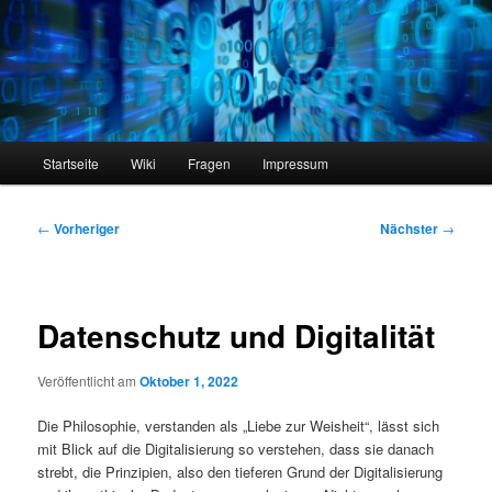
Zum
primären
Inhalt
springen
philocast
Hauptmenü
Startseite
Wiki
Fragen
Impressum
Beitragsnavigation
←
Vorheriger
Nächster
→
Datenschutz und Digitalität
Veröffentlicht am
Oktober 1, 2022
Die Philosophie, verstanden als „Liebe zur Weisheit“, lässt sich
mit Blick auf die Digitalisierung so verstehen, dass sie danach
strebt, die Prinzipien, also den tieferen Grund der Digitalisierung