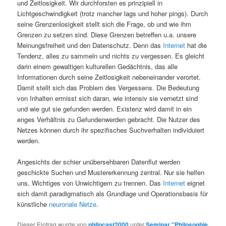
und Zeitlosigkeit. Wir durchforsten es prinzipiell in
Lichtgeschwindigkeit (trotz mancher lags und hoher pings). Durch
seine Grenzenlosigkeit stellt sich die Frage, ob und wie ihm
Grenzen zu setzen sind. Diese Grenzen betreffen u.a. unsere
Meinungsfreiheit und den Datenschutz. Denn das
Internet
hat die
Tendenz, alles zu sammeln und nichts zu vergessen. Es gleicht
darin einem gewaltigen kulturellen Gedächtnis, das alle
Informationen durch seine Zeitlosigkeit nebeneinander verortet.
Damit stellt sich das Problem des Vergessens. Die Bedeutung
von Inhalten ermisst sich daran, wie intensiv sie vernetzt sind
und wie gut sie gefunden werden. Existenz wird damit in ein
enges Verhältnis zu Gefundenwerden gebracht. Die Nutzer des
Netzes können durch ihr spezifisches Suchverhalten individuiert
werden.
Angesichts der schier unübersehbaren Datenflut werden
geschickte Suchen und Mustererkennung zentral. Nur sie helfen
uns, Wichtiges von Unwichtigem zu trennen. Das
Internet
eignet
sich damit paradigmatisch als Grundlage und Operationsbasis für
künstliche
neuronale Netze
.
Dieser Eintrag wurde von
philocast2000
unter
Seminar "Philosophie