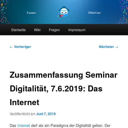
Zum
primären
Inhalt
springen
philocast
Hauptmenü
Startseite
Wiki
Fragen
Impressum
Beitragsnavigation
←
Vorheriger
Nächster
→
Zusammenfassung Seminar
Digitalität, 7.6.2019: Das
Internet
Veröffentlicht am
Juni 7, 2019
Das
Internet
darf als ein Paradigma der Digitalität gelten. Der