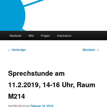
Zum
primären
Inhalt
springen
philocast
Hauptmenü
Startseite
Wiki
Fragen
Impressum
Beitragsnavigation
←
Vorheriger
Nächster
→
Sprechstunde am
11.2.2019, 14-16 Uhr, Raum
M214
Veröffentlicht am
Februar 10, 2019