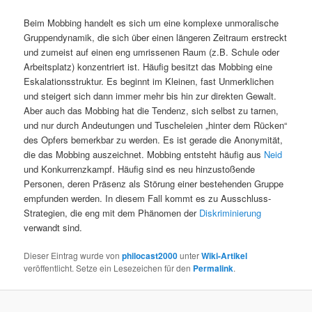
Beim Mobbing handelt es sich um eine komplexe unmoralische
Gruppendynamik, die sich über einen längeren Zeitraum erstreckt
und zumeist auf einen eng umrissenen Raum (z.B. Schule oder
Arbeitsplatz) konzentriert ist. Häufig besitzt das Mobbing eine
Eskalationsstruktur. Es beginnt im Kleinen, fast Unmerklichen
und steigert sich dann immer mehr bis hin zur direkten Gewalt.
Aber auch das Mobbing hat die Tendenz, sich selbst zu tarnen,
und nur durch Andeutungen und Tuscheleien „hinter dem Rücken“
des Opfers bemerkbar zu werden. Es ist gerade die Anonymität,
die das Mobbing auszeichnet. Mobbing entsteht häufig aus
Neid
und Konkurrenzkampf. Häufig sind es neu hinzustoßende
Personen, deren Präsenz als Störung einer bestehenden Gruppe
empfunden werden. In diesem Fall kommt es zu Ausschluss-
Strategien, die eng mit dem Phänomen der
Diskriminierung
verwandt sind.
Dieser Eintrag wurde von
philocast2000
unter
Wiki-Artikel
veröffentlicht. Setze ein Lesezeichen für den
Permalink
.