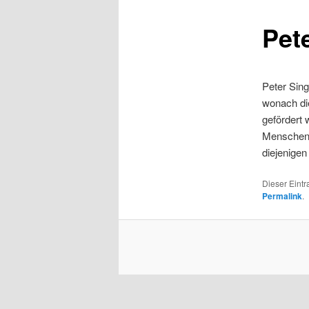
Pet
Peter Singe
wonach di
gefördert 
Menschen d
diejenigen
Dieser Eint
Permalink
.