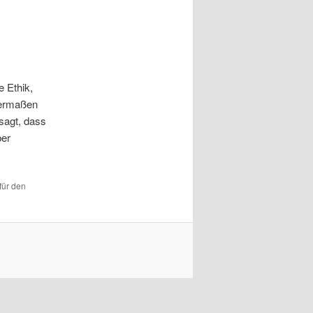
e Ethik,
hermaßen
esagt, dass
ber
für den