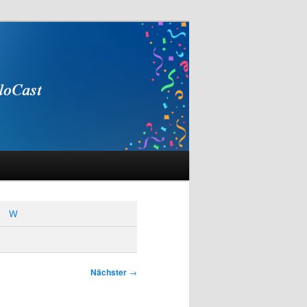
W
Nächster
→