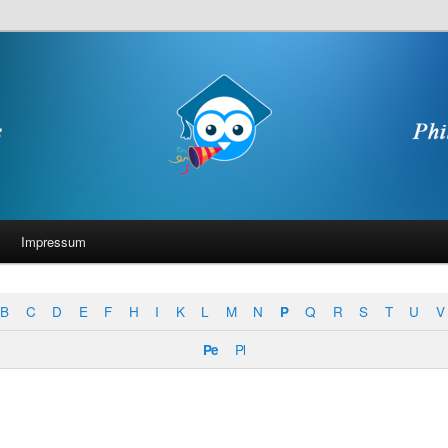
Impressum
B
C
D
E
F
H
I
K
L
M
N
P
Q
R
S
T
U
V
Pe
Pl