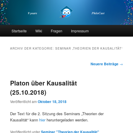
Zum
Zum
primären
sekundären
Inhalt
Inhalt
springen
springen
philocast
Hauptmenü
Startseite
Wiki
Fragen
Impressum
ARCHIV DER KATEGORIE:
SEMINAR „THEORIEN DER KAUSALITÄT“
Beitragsnavigation
Neuere Beiträge
→
Platon über Kausalität
(25.10.2018)
Veröffentlicht am
Oktober 18, 2018
Der Text für die 2. Sitzung des Seminars „Theorien der
Kausalität“ kann
hier
heruntergeladen werden.
Veröffentlicht unter
Seminar "Theorien der Kausalität"