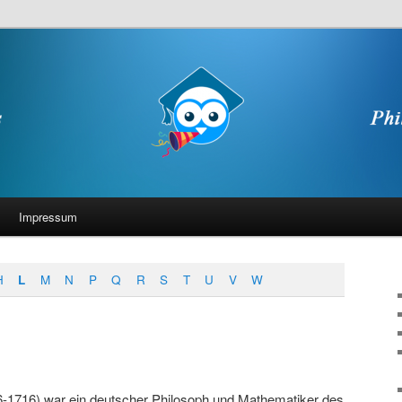
Impressum
H
L
M
N
P
Q
R
S
T
U
V
W
46-1716) war ein deutscher Philosoph und Mathematiker des