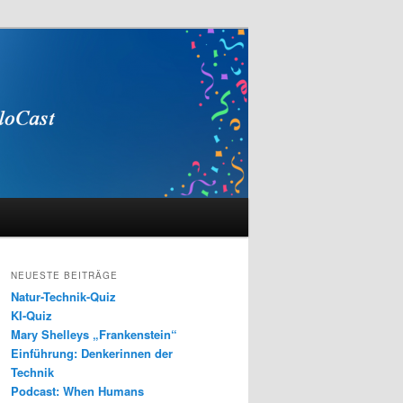
NEUESTE BEITRÄGE
Natur-Technik-Quiz
KI-Quiz
Mary Shelleys „Frankenstein“
Einführung: Denkerinnen der
Technik
Podcast: When Humans