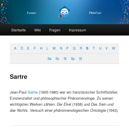
Zum
Zum
primären
sekundären
Inhalt
Inhalt
springen
springen
philocast
Hauptmenü
Startseite
Wiki
Fragen
Impressum
A
D
E
F
H
L
M
N
P
Q
R
S
T
U
V
W
Sa
Sc
Si
Sp
St
Sartre
Jean-Paul
Sartre
(1905-1980) war ein französischer Schriftsteller,
Existenzialist und philosophischer Phänomenologe. Zu seinen
wichtigsten Werken zählen:
Der Ekel
(1938) und
Das Sein und
das Nichts. Versuch einer phänomenologischen Ontologie
(1943).