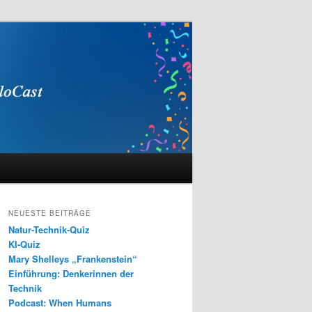
NEUESTE BEITRÄGE
Natur-Technik-Quiz
KI-Quiz
Mary Shelleys „Frankenstein“
Einführung: Denkerinnen der
Technik
Podcast: When Humans