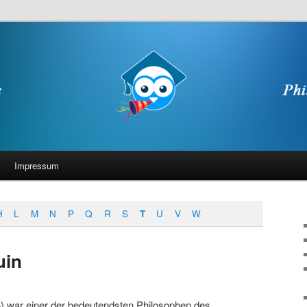
Impressum
H
L
M
N
P
Q
R
S
T
U
V
W
uin
 war einer der bedeutendsten Philosophen des