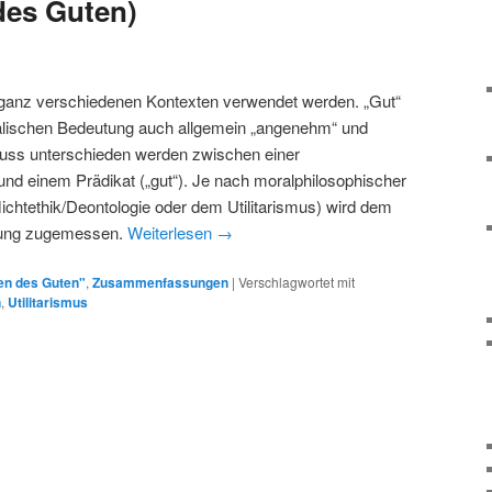
des Guten)
 ganz verschiedenen Kontexten verwendet werden. „Gut“
lischen Bedeutung auch allgemein „angenehm“ und
muss unterschieden werden zwischen einer
und einem Prädikat („gut“). Je nach moralphilosophischer
flichtethik/Deontologie oder dem Utilitarismus) wird dem
utung zugemessen.
Weiterlesen
→
en des Guten"
,
Zusammenfassungen
|
Verschlagwortet mit
n
,
Utilitarismus