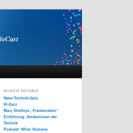
NEUESTE BEITRÄGE
Natur-Technik-Quiz
KI-Quiz
Mary Shelleys „Frankenstein“
Einführung: Denkerinnen der
Technik
Podcast: When Humans