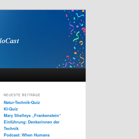
NEUESTE BEITRÄGE
Natur-Technik-Quiz
KI-Quiz
Mary Shelleys „Frankenstein“
Einführung: Denkerinnen der
Technik
Podcast: When Humans