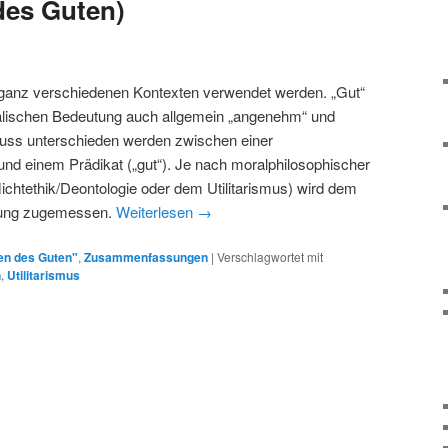
des Guten)
 ganz verschiedenen Kontexten verwendet werden. „Gut“
lischen Bedeutung auch allgemein „angenehm“ und
muss unterschieden werden zwischen einer
und einem Prädikat („gut“). Je nach moralphilosophischer
flichtethik/Deontologie oder dem Utilitarismus) wird dem
utung zugemessen.
Weiterlesen
→
en des Guten"
,
Zusammenfassungen
|
Verschlagwortet mit
n
,
Utilitarismus