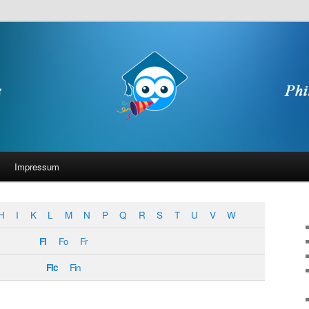
Impressum
H
I
K
L
M
N
P
Q
R
S
T
U
V
W
Fi
Fo
Fr
Fic
Fin