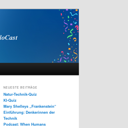
NEUESTE BEITRÄGE
Natur-Technik-Quiz
KI-Quiz
Mary Shelleys „Frankenstein“
Einführung: Denkerinnen der
Technik
Podcast: When Humans