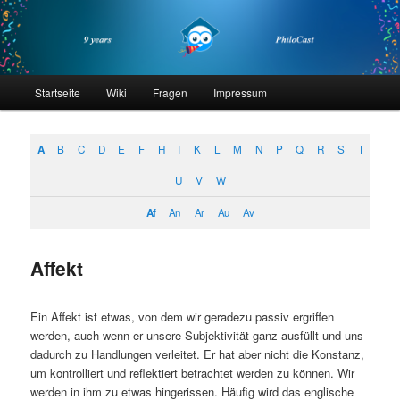
Zum
Zum
primären
sekundären
Inhalt
Inhalt
springen
springen
philocast
Hauptmenü
Startseite
Wiki
Fragen
Impressum
A
B
C
D
E
F
H
I
K
L
M
N
P
Q
R
S
T
U
V
W
Af
An
Ar
Au
Av
Affekt
Ein Affekt ist etwas, von dem wir geradezu passiv ergriffen
werden, auch wenn er unsere Subjektivität ganz ausfüllt und uns
dadurch zu Handlungen verleitet. Er hat aber nicht die Konstanz,
um kontrolliert und reflektiert betrachtet werden zu können. Wir
werden in ihm zu etwas hingerissen. Häufig wird das englische