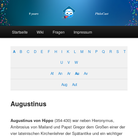
Zum
Zum
primären
sekundären
Inhalt
Inhalt
springen
springen
philocast
Hauptmenü
Startseite
Wiki
Fragen
Impressum
A
B
C
D
E
F
H
I
K
L
M
N
P
Q
R
S
T
U
V
W
Af
An
Ar
Au
Av
Aug
Aut
Augustinus
Augustinus von Hippo
(354-430) war neben Hieronymus,
Ambrosius von Mailand und Papst Gregor dem Großen einer der
vier lateinischen Kirchenlehrer der Spätantike und ein wichtiger