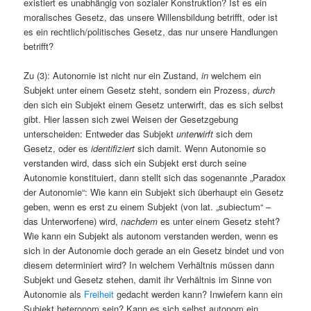
existiert es unabhängig von sozialer Konstruktion? Ist es ein
moralisches Gesetz, das unsere Willensbildung betrifft, oder ist
es ein rechtlich/politisches Gesetz, das nur unsere Handlungen
betrifft?
Zu (3): Autonomie ist nicht nur ein Zustand,
in
welchem ein
Subjekt unter einem Gesetz steht, sondern ein Prozess,
durch
den sich ein Subjekt einem Gesetz unterwirft, das es sich selbst
gibt. Hier lassen sich zwei Weisen der Gesetzgebung
unterscheiden: Entweder das Subjekt
unterwirft
sich dem
Gesetz, oder es
identifiziert
sich damit. Wenn Autonomie so
verstanden wird, dass sich ein Subjekt erst durch seine
Autonomie konstituiert, dann stellt sich das sogenannte „Paradox
der Autonomie“: Wie kann ein Subjekt sich überhaupt ein Gesetz
geben, wenn es erst zu einem Subjekt (von lat. „subiectum“ –
das Unterworfene) wird,
nachdem
es unter einem Gesetz steht?
Wie kann ein Subjekt als autonom verstanden werden, wenn es
sich in der Autonomie doch gerade an ein Gesetz bindet und von
diesem determiniert wird? In welchem Verhältnis müssen dann
Subjekt und Gesetz stehen, damit ihr Verhältnis im Sinne von
Autonomie als
Freiheit
gedacht werden kann? Inwiefern kann ein
Subjekt heteronom sein? Kann es sich selbst autonom ein