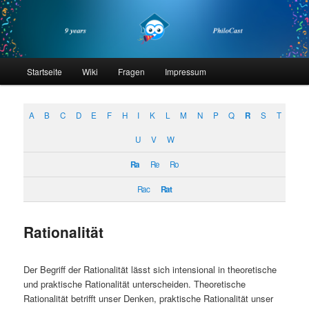
Zum
Zum
primären
sekundären
Inhalt
Inhalt
springen
springen
philocast
Hauptmenü
Startseite
Wiki
Fragen
Impressum
A
B
C
D
E
F
H
I
K
L
M
N
P
Q
R
S
T
U
V
W
Ra
Re
Ro
Rac
Rat
Rationalität
Der Begriff der Rationalität lässt sich intensional in theoretische
und praktische Rationalität unterscheiden. Theoretische
Rationalität betrifft unser Denken, praktische Rationalität unser