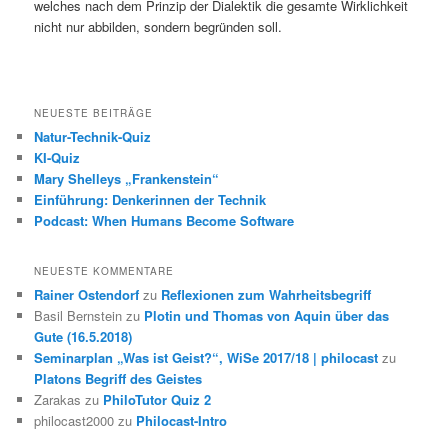
welches nach dem Prinzip der Dialektik die gesamte Wirklichkeit
nicht nur abbilden, sondern begründen soll.
NEUESTE BEITRÄGE
Natur-Technik-Quiz
KI-Quiz
Mary Shelleys „Frankenstein“
Einführung: Denkerinnen der Technik
Podcast: When Humans Become Software
NEUESTE KOMMENTARE
Rainer Ostendorf
zu
Reflexionen zum Wahrheitsbegriff
Basil Bernstein
zu
Plotin und Thomas von Aquin über das
Gute (16.5.2018)
Seminarplan „Was ist Geist?“, WiSe 2017/18 | philocast
zu
Platons Begriff des Geistes
Zarakas
zu
PhiloTutor Quiz 2
philocast2000
zu
Philocast-Intro