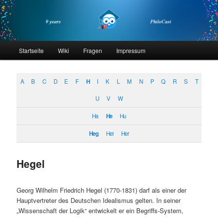
Zum
Zum
primären
sekundären
Inhalt
Inhalt
springen
springen
philocast
Hauptmenü
Startseite
Wiki
Fragen
Impressum
A
B
C
D
E
F
H
I
K
L
M
N
P
Q
R
S
T
U
V
W
Ha
He
Hu
Heg
Hei
Her
Hegel
Georg Wilhelm Friedrich Hegel (1770-1831) darf als einer der
Hauptvertreter des Deutschen Idealismus gelten. In seiner
„Wissenschaft der Logik“ entwickelt er ein Begriffs-System,