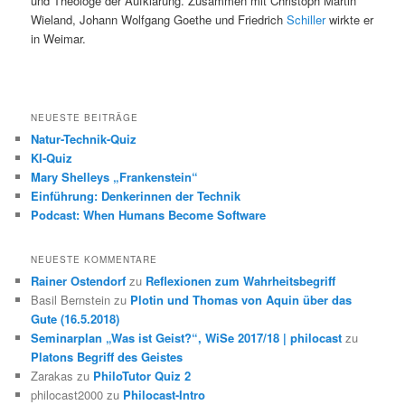
und Theologe der Aufklärung. Zusammen mit Christoph Martin
Wieland, Johann Wolfgang Goethe und Friedrich
Schiller
wirkte er
in Weimar.
NEUESTE BEITRÄGE
Natur-Technik-Quiz
KI-Quiz
Mary Shelleys „Frankenstein“
Einführung: Denkerinnen der Technik
Podcast: When Humans Become Software
NEUESTE KOMMENTARE
Rainer Ostendorf
zu
Reflexionen zum Wahrheitsbegriff
Basil Bernstein
zu
Plotin und Thomas von Aquin über das
Gute (16.5.2018)
Seminarplan „Was ist Geist?“, WiSe 2017/18 | philocast
zu
Platons Begriff des Geistes
Zarakas
zu
PhiloTutor Quiz 2
philocast2000
zu
Philocast-Intro