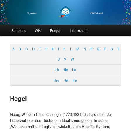
Zum
Zum
primären
sekundären
Inhalt
Inhalt
springen
springen
philocast
Hauptmenü
Startseite
Wiki
Fragen
Impressum
A
B
C
D
E
F
H
I
K
L
M
N
P
Q
R
S
T
U
V
W
Ha
He
Hu
Heg
Hei
Her
Hegel
Georg Wilhelm Friedrich Hegel (1770-1831) darf als einer der
Hauptvertreter des Deutschen Idealismus gelten. In seiner
„Wissenschaft der Logik“ entwickelt er ein Begriffs-System,