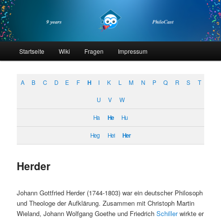
Zum
Zum
primären
sekundären
Inhalt
Inhalt
springen
springen
philocast
Hauptmenü
Startseite
Wiki
Fragen
Impressum
A
B
C
D
E
F
H
I
K
L
M
N
P
Q
R
S
T
U
V
W
Ha
He
Hu
Heg
Hei
Her
Herder
Johann Gottfried Herder (1744-1803) war ein deutscher Philosoph
und Theologe der Aufklärung. Zusammen mit Christoph Martin
Wieland, Johann Wolfgang Goethe und Friedrich
Schiller
wirkte er